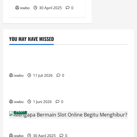
ixwbo
30 April 2025
0
YOU MAY HAVE MISSED
SLOT
Slot Maxwin Terbaik dengan Dukungan Mobile
Friendly
ixwbo
11 Juli 2026
0
SLOT
Mahjong Terpercaya untuk Hiburan Online Praktis
ixwbo
1 Juni 2026
0
SLOT
Mengapa Bermain Slot Online Begitu Menghibur?
ixwbo
30 April 2025
0