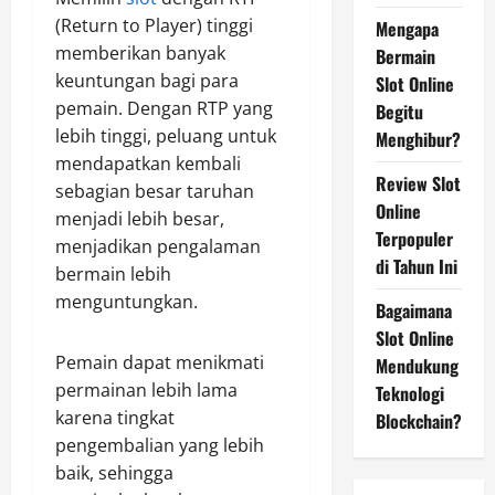
(Return to Player) tinggi
Mengapa
memberikan banyak
Bermain
keuntungan bagi para
Slot Online
pemain. Dengan RTP yang
Begitu
lebih tinggi, peluang untuk
Menghibur?
mendapatkan kembali
Review Slot
sebagian besar taruhan
Online
menjadi lebih besar,
Terpopuler
menjadikan pengalaman
di Tahun Ini
bermain lebih
menguntungkan.
Bagaimana
Slot Online
Pemain dapat menikmati
Mendukung
permainan lebih lama
Teknologi
karena tingkat
Blockchain?
pengembalian yang lebih
baik, sehingga