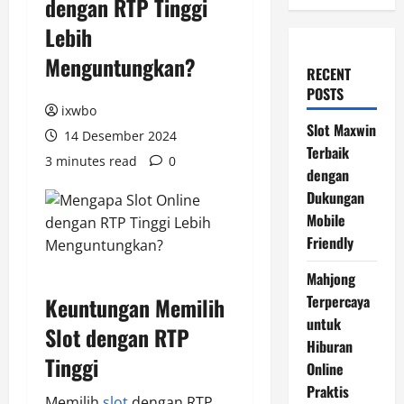
dengan RTP Tinggi
Lebih
Menguntungkan?
RECENT
POSTS
ixwbo
Slot Maxwin
14 Desember 2024
Terbaik
3 minutes read
0
dengan
Dukungan
Mobile
Friendly
Mahjong
Terpercaya
Keuntungan Memilih
untuk
Slot dengan RTP
Hiburan
Tinggi
Online
Praktis
Memilih
slot
dengan RTP