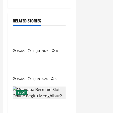
i
g
a
RELATED STORIES
SLOT
t
Slot Maxwin Terbaik dengan
i
Dukungan Mobile Friendly
ixwbo
11 Juli 2026
0
o
SLOT
n
Mahjong Terpercaya untuk
Hiburan Online Praktis
ixwbo
1 Juni 2026
0
SLOT
Mengapa Bermain Slot
Online Begitu Menghibur?