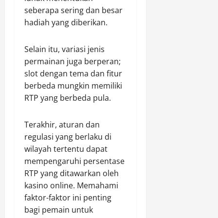
seberapa sering dan besar
hadiah yang diberikan.
Selain itu, variasi jenis
permainan juga berperan;
slot dengan tema dan fitur
berbeda mungkin memiliki
RTP yang berbeda pula.
Terakhir, aturan dan
regulasi yang berlaku di
wilayah tertentu dapat
mempengaruhi persentase
RTP yang ditawarkan oleh
kasino online. Memahami
faktor-faktor ini penting
bagi pemain untuk