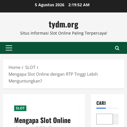
Skip
5 Agustus 2026
2:19:53 AM
to
content
tydm.org
Situs Informasi Slot Online Paling Terpercaya!
Primary
Menu
Home
SLOT
Mengapa Slot Online dengan RTP Tinggi Lebih
Menguntungkan?
CARI
SLOT
Mengapa Slot Online
Cari