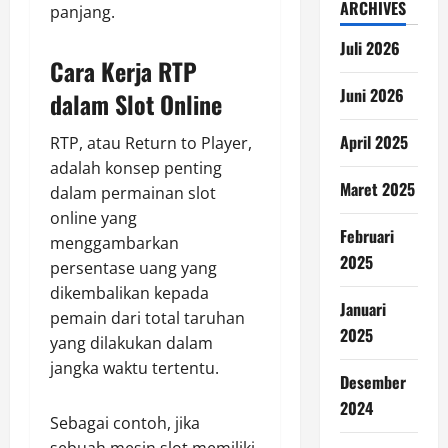
ARCHIVES
panjang.
Juli 2026
Cara Kerja RTP
Juni 2026
dalam Slot Online
April 2025
RTP, atau Return to Player,
adalah konsep penting
Maret 2025
dalam permainan slot
online yang
Februari
menggambarkan
2025
persentase uang yang
dikembalikan kepada
Januari
pemain dari total taruhan
2025
yang dilakukan dalam
jangka waktu tertentu.
Desember
2024
Sebagai contoh, jika